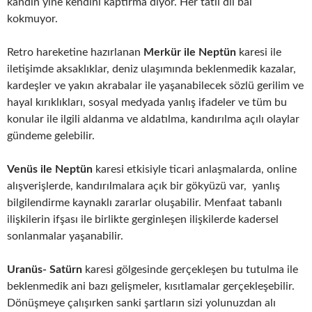
kandın yine kendini kaptırma diyor. Her tatlı dil bal
kokmuyor.
Retro hareketine hazırlanan
Merkür ile Neptün
karesi ile
iletişimde aksaklıklar, deniz ulaşımında beklenmedik kazalar,
kardeşler ve yakın akrabalar ile yaşanabilecek sözlü gerilim ve
hayal kırıklıkları, sosyal medyada yanlış ifadeler ve tüm bu
konular ile ilgili aldanma ve aldatılma, kandırılma açılı olaylar
gündeme gelebilir.
Venüs ile Neptün
karesi etkisiyle ticari anlaşmalarda, online
alışverişlerde, kandırılmalara açık bir gökyüzü var, yanlış
bilgilendirme kaynaklı zararlar oluşabilir. Menfaat tabanlı
ilişkilerin ifşası ile birlikte gerginleşen ilişkilerde kadersel
sonlanmalar yaşanabilir.
Uranüs- Satürn
karesi gölgesinde gerçekleşen bu tutulma ile
beklenmedik ani bazı gelişmeler, kısıtlamalar gerçekleşebilir.
Dönüşmeye çalışırken sanki şartların sizi yolunuzdan alı