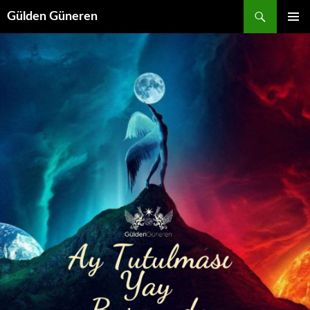
Gülden Güneren
İÇERIĞE
BIRINCI
ATLA
MENÜ