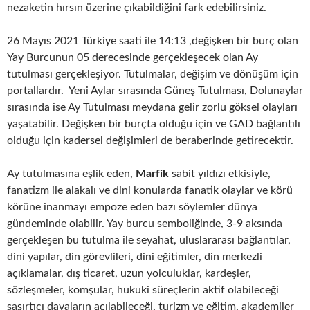
nezaketin hırsın üzerine çıkabildiğini fark edebilirsiniz.
26 Mayıs 2021 Türkiye saati ile 14:13 ,değişken bir burç olan
Yay Burcunun 05 derecesinde gerçekleşecek olan Ay
tutulması gerçekleşiyor. Tutulmalar, değişim ve dönüşüm için
portallardır. Yeni Aylar sırasında Güneş Tutulması, Dolunaylar
sırasında ise Ay Tutulması meydana gelir zorlu göksel olayları
yaşatabilir. Değişken bir burçta olduğu için ve GAD bağlantılı
olduğu için kadersel değişimleri de beraberinde getirecektir.
Ay tutulmasına eşlik eden,
Marfik
sabit yıldızı etkisiyle,
fanatizm ile alakalı ve dini konularda fanatik olaylar ve körü
körüne inanmayı empoze eden bazı söylemler dünya
gündeminde olabilir. Yay burcu semboliğinde, 3-9 aksında
gerçekleşen bu tutulma ile seyahat, uluslararası bağlantılar,
dini yapılar, din görevlileri, dini eğitimler, din merkezli
açıklamalar, dış ticaret, uzun yolculuklar, kardeşler,
sözleşmeler, komşular, hukuki süreçlerin aktif olabileceği
şaşırtıcı davaların açılabileceği, turizm ve eğitim, akademiler