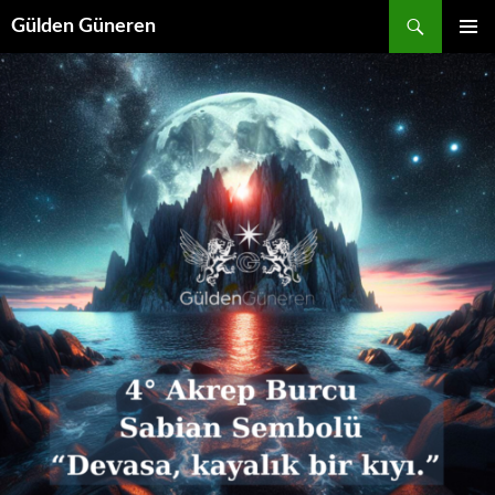
Gülden Güneren
İÇERIĞE
BIRINCI
ATLA
MENÜ