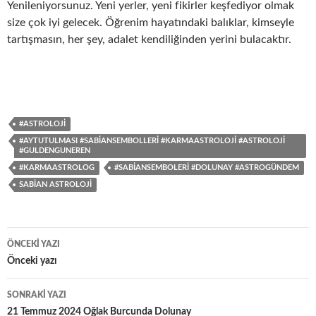
Yenileniyorsunuz. Yeni yerler, yeni fikirler keşfediyor olmak
size çok iyi gelecek. Öğrenim hayatındaki balıklar, kimseyle
tartışmasın, her şey, adalet kendiliğinden yerini bulacaktır.
#ASTROLOJI
#AYTUTULMASI #SABIANSEMBOLLERI #KARMAASTROLOJI #ASTROLOJI
#GULDENGUNEREN
#KARMAASTROLOG
#SABIANSEMBOLERI #DOLUNAY #ASTROGÜNDEM
SABIAN ASTROLOJI
Yazı
ÖNCEKI YAZI
dolaşımı
Önceki yazı
SONRAKI YAZI
21 Temmuz 2024 Oğlak Burcunda Dolunay