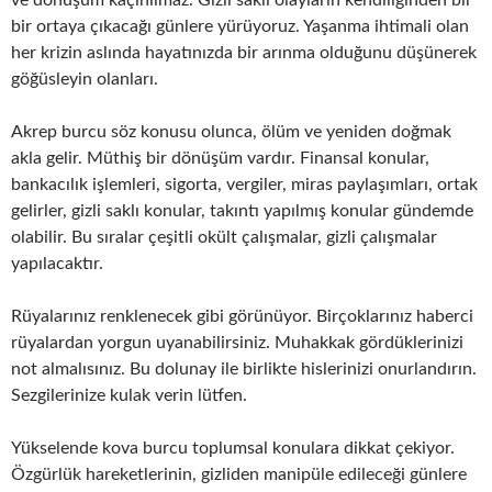
ve dönüşüm kaçınılmaz. Gizli saklı olayların kendiliğinden bir
bir ortaya çıkacağı günlere yürüyoruz. Yaşanma ihtimali olan
her krizin aslında hayatınızda bir arınma olduğunu düşünerek
göğüsleyin olanları.
Akrep burcu söz konusu olunca, ölüm ve yeniden doğmak
akla gelir. Müthiş bir dönüşüm vardır. Finansal konular,
bankacılık işlemleri, sigorta, vergiler, miras paylaşımları, ortak
gelirler, gizli saklı konular, takıntı yapılmış konular gündemde
olabilir. Bu sıralar çeşitli okült çalışmalar, gizli çalışmalar
yapılacaktır.
Rüyalarınız renklenecek gibi görünüyor. Birçoklarınız haberci
rüyalardan yorgun uyanabilirsiniz. Muhakkak gördüklerinizi
not almalısınız. Bu dolunay ile birlikte hislerinizi onurlandırın.
Sezgilerinize kulak verin lütfen.
Yükselende kova burcu toplumsal konulara dikkat çekiyor.
Özgürlük hareketlerinin, gizliden manipüle edileceği günlere