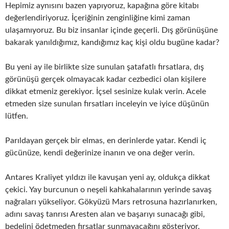
Hepimiz aynısını bazen yapıyoruz, kapağına göre kitabı
değerlendiriyoruz. İçeriğinin zenginliğine kimi zaman
ulaşamıyoruz. Bu biz insanlar içinde geçerli. Dış görünüşüne
bakarak yanıldığımız, kandığımız kaç kişi oldu bugüne kadar?
Bu yeni ay ile birlikte size sunulan şatafatlı fırsatlara, dış
görünüşü gerçek olmayacak kadar cezbedici olan kişilere
dikkat etmeniz gerekiyor. İçsel sesinize kulak verin. Acele
etmeden size sunulan fırsatları inceleyin ve iyice düşünün
lütfen.
Parıldayan gerçek bir elmas, en derinlerde yatar. Kendi iç
gücünüze, kendi değerinize inanın ve ona değer verin.
Antares Kraliyet yıldızı ile kavuşan yeni ay, oldukça dikkat
çekici. Yay burcunun o neşeli kahkahalarının yerinde savaş
nağraları yükseliyor. Gökyüzü Mars retrosuna hazırlanırken,
adını savaş tanrısı Aresten alan ve başarıyı sunacağı gibi,
bedelini ödetmeden fırsatlar sunmayacağını gösteriyor.