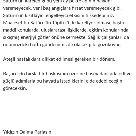
Satürn’ün karelediği bu yeni ay pekte adının hakkını
veremeyecek, yeni başlangıçlara fırsat veremeyecek gibi.
Satürn’ün kısıtlayıcı engelleyici etkisini hissedebiliriz.
Maalesef bu Satürn’ün Jüpiter’i de kareliyor olması, başta
maddi konularda, uluslararası ilişkilerde, eğitim konularında
sıkışmış enerjiyi gözler önüne sermekte. Sağlık çalışanları da
önümüzdeki hafta gündemimizde olacak gibi gözüküyor.
Ateşli hastalıklara dikkat edilmesi gereken bir dönem.
Başarı için hırsla bir başkasının üzerine basmadan, adaletli ve
güçlü adımlarla bu hayatta istediklerini elde edebileceğini
göreceksin.
Yıldızın Daima Parlasın