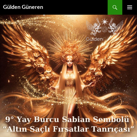
Gülden Güneren
İÇERIĞE
BIRINCI
ATLA
MENÜ