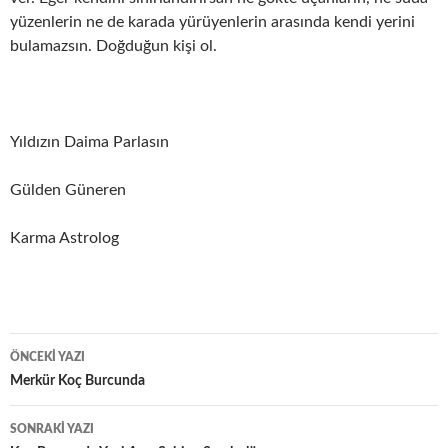
yüzenlerin ne de karada yürüyenlerin arasında kendi yerini
bulamazsın. Doğduğun kişi ol.
Yıldızın Daima Parlasın
Gülden Güneren
Karma Astrolog
Yazı
ÖNCEKI YAZI
dolaşımı
Merkür Koç Burcunda
SONRAKI YAZI