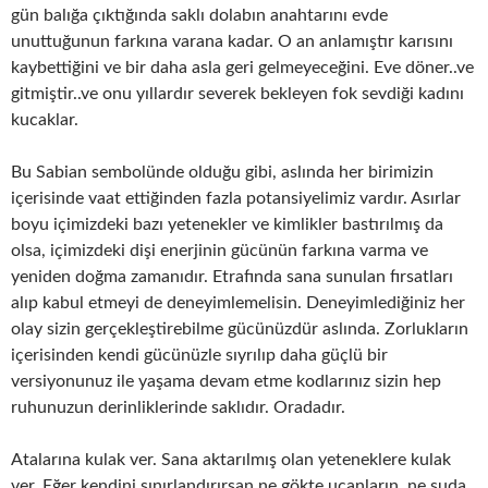
gün balığa çıktığında saklı dolabın anahtarını evde
unuttuğunun farkına varana kadar. O an anlamıştır karısını
kaybettiğini ve bir daha asla geri gelmeyeceğini. Eve döner..ve
gitmiştir..ve onu yıllardır severek bekleyen fok sevdiği kadını
kucaklar.
Bu Sabian sembolünde olduğu gibi, aslında her birimizin
içerisinde vaat ettiğinden fazla potansiyelimiz vardır. Asırlar
boyu içimizdeki bazı yetenekler ve kimlikler bastırılmış da
olsa, içimizdeki dişi enerjinin gücünün farkına varma ve
yeniden doğma zamanıdır. Etrafında sana sunulan fırsatları
alıp kabul etmeyi de deneyimlemelisin. Deneyimlediğiniz her
olay sizin gerçekleştirebilme gücünüzdür aslında. Zorlukların
içerisinden kendi gücünüzle sıyrılıp daha güçlü bir
versiyonunuz ile yaşama devam etme kodlarınız sizin hep
ruhunuzun derinliklerinde saklıdır. Oradadır.
Atalarına kulak ver. Sana aktarılmış olan yeteneklere kulak
ver. Eğer kendini sınırlandırırsan ne gökte uçanların, ne suda