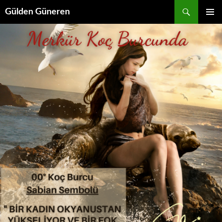
Gülden Güneren
İÇERIĞE
BIRINCI
ATLA
MENÜ