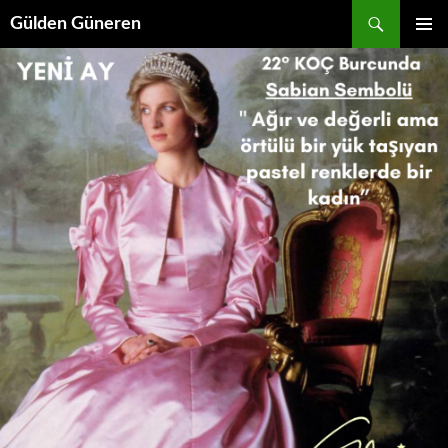
Gülden Güneren
İÇERIĞE
BIRINCI
ATLA
MENÜ