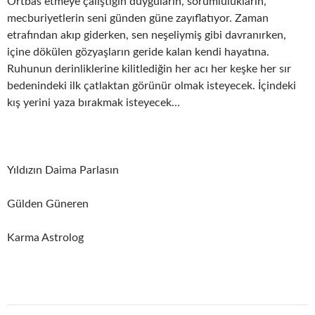
Örtbas etmeye çalıştığın duyguların, sorumlulukların,
mecburiyetlerin seni günden güne zayıflatıyor. Zaman
etrafından akıp giderken, sen neşeliymiş gibi davranırken,
içine dökülen gözyaşların geride kalan kendi hayatına.
Ruhunun derinliklerine kilitlediğin her acı her keşke her sır
bedenindeki ilk çatlaktan görünür olmak isteyecek. İçindeki
kış yerini yaza bırakmak isteyecek…
Yıldızın Daima Parlasın
Gülden Güneren
Karma Astrolog