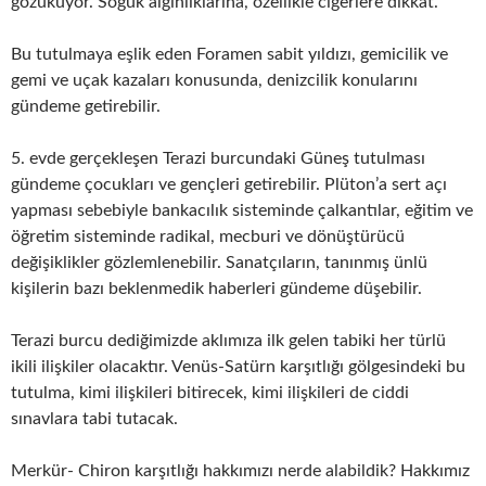
gözüküyor. Soğuk algınlıklarına, özellikle ciğerlere dikkat.
Bu tutulmaya eşlik eden Foramen sabit yıldızı, gemicilik ve
gemi ve uçak kazaları konusunda, denizcilik konularını
gündeme getirebilir.
5. evde gerçekleşen Terazi burcundaki Güneş tutulması
gündeme çocukları ve gençleri getirebilir. Plüton’a sert açı
yapması sebebiyle bankacılık sisteminde çalkantılar, eğitim ve
öğretim sisteminde radikal, mecburi ve dönüştürücü
değişiklikler gözlemlenebilir. Sanatçıların, tanınmış ünlü
kişilerin bazı beklenmedik haberleri gündeme düşebilir.
Terazi burcu dediğimizde aklımıza ilk gelen tabiki her türlü
ikili ilişkiler olacaktır. Venüs-Satürn karşıtlığı gölgesindeki bu
tutulma, kimi ilişkileri bitirecek, kimi ilişkileri de ciddi
sınavlara tabi tutacak.
Merkür- Chiron karşıtlığı hakkımızı nerde alabildik? Hakkımız