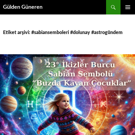
Gülden Güneren
İÇERIĞE
BIRINCI
ATLA
MENÜ
Etiket arşivi: #sabiansemboleri #dolunay #astrogündem