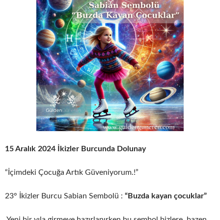
15 Aralık 2024 İkizler Burcunda Dolunay
“İçimdeki Çocuğa Artık Güveniyorum.!”
23° İkizler Burcu Sabian Sembolü :
“Buzda kayan çocuklar”
Yeni bir yıla girmeye hazırlanırken bu sembol bizlere, bazen