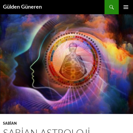
Gülden Güneren
İÇERIĞE
BIRINCI
ATLA
MENÜ
SABIAN