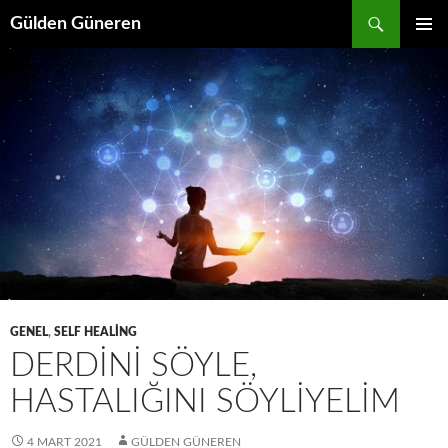
Gülden Güneren
İÇERIĞE
BIRINCI
ATLA
MENÜ
GENEL
,
SELF HEALING
DERDINI SÖYLE,
HASTALIĞINI SÖYLIYELIM
4 MART 2021
GÜLDEN GÜNEREN