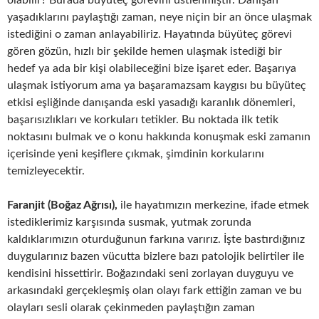
yaşadıklarını paylaştığı zaman, neye niçin bir an önce ulaşmak
istediğini o zaman anlayabiliriz. Hayatında büyüteç görevi
gören gözün, hızlı bir şekilde hemen ulaşmak istediği bir
hedef ya ada bir kişi olabileceğini bize işaret eder. Başarıya
ulaşmak istiyorum ama ya başaramazsam kaygısı bu büyüteç
etkisi eşliğinde danışanda eski yasadığı karanlık dönemleri,
başarısızlıkları ve korkuları tetikler. Bu noktada ilk tetik
noktasını bulmak ve o konu hakkında konuşmak eski zamanın
içerisinde yeni keşiflere çıkmak, şimdinin korkularını
temizleyecektir.
Faranjit (Boğaz Ağrısı),
ile hayatımızın merkezine, ifade etmek
istediklerimiz karşısında susmak, yutmak zorunda
kaldıklarımızın oturduğunun farkına varırız. İşte bastırdığınız
duygularınız bazen vücutta bizlere bazı patolojik belirtiler ile
kendisini hissettirir. Boğazındaki seni zorlayan duyguyu ve
arkasındaki gerçekleşmiş olan olayı fark ettiğin zaman ve bu
olayları sesli olarak çekinmeden paylaştığın zaman