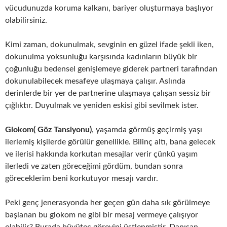
vücudunuzda koruma kalkanı, bariyer oluşturmaya başlıyor
olabilirsiniz.
Kimi zaman, dokunulmak, sevginin en güzel ifade şekli iken,
dokunulma yoksunluğu karşısında kadınların büyük bir
çoğunluğu bedensel genişlemeye giderek partneri tarafından
dokunulabilecek mesafeye ulaşmaya çalışır. Aslında
derinlerde bir yer de partnerine ulaşmaya çalışan sessiz bir
çığlıktır. Duyulmak ve yeniden eskisi gibi sevilmek ister.
Glokom( Göz Tansiyonu)
, yaşamda görmüş geçirmiş yaşı
ilerlemiş kişilerde görülür genellikle. Bilinç altı, bana gelecek
ve ilerisi hakkında korkutan mesajlar verir çünkü yaşım
ilerledi ve zaten göreceğimi gördüm, bundan sonra
göreceklerim beni korkutuyor mesajı vardır.
Peki genç jenerasyonda her geçen gün daha sık görülmeye
başlanan bu glokom ne gibi bir mesaj vermeye çalışıyor
olabilir? Burada büyüteç görevini üstlenmiştir. Danışan