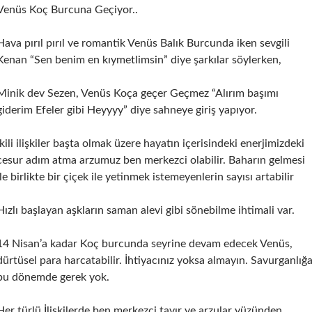
Venüs Koç Burcuna Geçiyor..
Hava pırıl pırıl ve romantik Venüs Balık Burcunda iken sevgili
Kenan “Sen benim en kıymetlimsin” diye şarkılar söylerken,
Minik dev Sezen, Venüs Koça geçer Geçmez “Alırım başımı
giderim Efeler gibi Heyyyy” diye sahneye giriş yapıyor.
İkili ilişkiler başta olmak üzere hayatın içerisindeki enerjimizdeki
cesur adım atma arzumuz ben merkezci olabilir. Baharın gelmesi
ile birlikte bir çiçek ile yetinmek istemeyenlerin sayısı artabilir
Hızlı başlayan aşkların saman alevi gibi sönebilme ihtimali var.
14 Nisan’a kadar Koç burcunda seyrine devam edecek Venüs,
dürtüsel para harcatabilir. İhtiyacınız yoksa almayın. Savurganlığ
bu dönemde gerek yok.
Her türlü İlişkilerde ben merkezci tavır ve arzular yüzünden