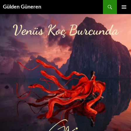
Gülden Güneren
İÇERIĞE
BIRINCI
ATLA
MENÜ