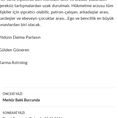
gereksiz tartışmalardan uzak durulmalı. Hükmetme arzusu tüm
ilişkiler için yıpratıcı olabilir, patron-çalışan, arkadaşlar arası,
kardeşler ve ebeveyn-çocuklar arası…Ego ve bencillik en büyük
sınavlardan biri olacak.
Yıldızın Daima Parlasın
Gülden Güneren
Karma Astrolog
Yazı
ÖNCEKI YAZI
dolaşımı
Merkür Balık Burcunda
SONRAKI YAZI