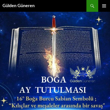
Gülden Güneren
İÇERIĞE
BIRINCI
ATLA
MENÜ