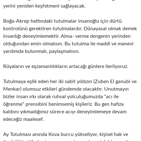
yerini yeniden keşfetmeni sağlayacak.
Boğa-Akrep hattındaki tutulmalar insanoğlu için dürtü
kontrolünü gerektiren tutulmalardır. Dünayasal olmak demek
insanlığı deneyimlemektir. Alma- verme dengenin yerinden
olduğundan emin olmalısın. Bu tutulma ile maddi ve manevi
yardımda bulunmalı, paylaşmalısın.
Rüyaların ve eşzamanlılıkların artacağı günlere ilerliyoruz.
Tutulmaya eşlik eden her iki sabit yıldızın (Zuben El ganubi ve
Menkar) olumsuz etkileri gündemde olacaktır. Unutmayın
bizler insan ırkı olarak ruhsal yolculuğumuzda “acı ile
öğrenme” prensibini benimsemiş kişileriz. Bu gen hafıza
kalıbını yıkmadığımız sürece acıyı deneyimlemeye devam
edeceğiz maalesef.
Ay Tutulması anında Kova burcu yükseliyor, kişisel hak ve