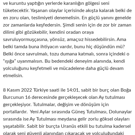
ve kuruntu yaptığın yerlerde karanlığın gölgesi seni
tüketecektir. Yaşanan olaylar içerisinde akışta kalarak belki de
en zoru olan, teslimiyeti denemelisin. En güçlü yanını genelde
zor zamanlarda keşfedersin. Şimdi senin için de zor bir zaman
dilimi gibi gözükebilir, kendini oradan oraya
savruluyormuşçasına, yönsüz, amaçsız hissedebilirsin. Ama
belki tamda buna ihtiyacın vardır, bunu hiç düşündün mü?
Belki önce savrulmalı, tozu dumana katmalı, sonra içindeki o
“ışığa” uyanmalısın. Bu bedendeki deneyim alanında, kendi
yolculuğunu keşfetmeli ve mücadelene daha güçlü devam
etmelisin.
8 Kasım 2022 Türkiye saati ile 14:01, sabit bir burç olan Boğa
Burcunun 16 derecesinde gerçekleşecek olan Ay tutulması
gerçekleşiyor. Tutulmalar, değişim ve dönüşüm için
portallardır. Yeni Aylar sırasında Güneş Tutulması, Dolunaylar
sırasında ise Ay Tutulması meydana gelir zorlu göksel olayları
yaşatabilir. Sabit bir burçta Uranüs etkili bu tutulma kadersel
olarak seni güvenli alanından çıkaracak ve yolculuğundaki